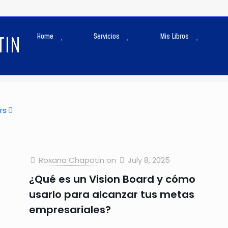
Blog
Home
Servicios
Mis Libros
TIN
Home
Blog
rs
Roxana Chapotin
on
July 8, 2025
¿Qué es un Vision Board y cómo
usarlo para alcanzar tus metas
empresariales?