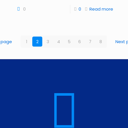
0
0
Read more
 page
1
2
3
4
5
6
7
8
Next 