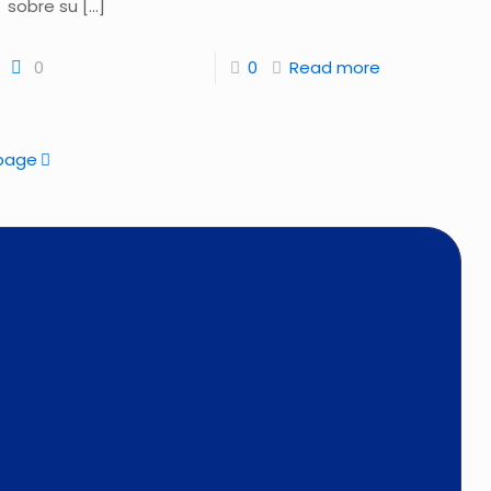
sobre su
[…]
0
0
Read more
page