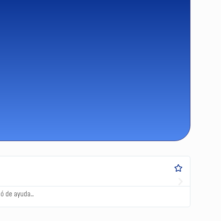
vió de ayuda…
… Graci