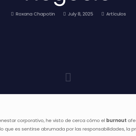
Roxana Chapotin
July 8, 2025
Artículos
nestar corporativo, he visto de cerca cómo el
burnout
afe
que es sentirse abrumada por las responsabilidades, la pre