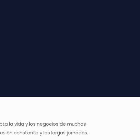
cta la vida y los negocios de muchos
sión constante y las largas jornadas.