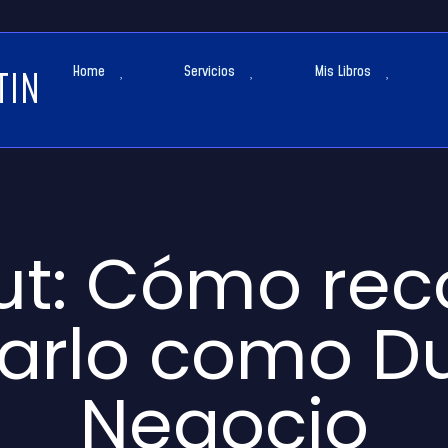
Home
Servicios
Mis Libros
TIN
out: Cómo rec
rarlo como D
Negocio