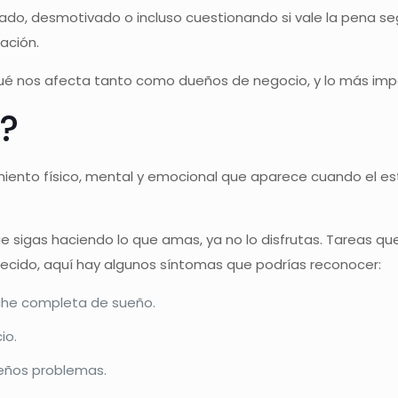
ado, desmotivado o incluso cuestionando si vale la pena se
uación.
 qué nos afecta tanto como dueños de negocio, y lo más imp
t?
miento físico, mental y emocional que aparece cuando el est
sigas haciendo lo que amas, ya no lo disfrutas. Tareas q
recido, aquí hay algunos síntomas que podrías reconocer:
che completa de sueño.
io.
queños problemas.