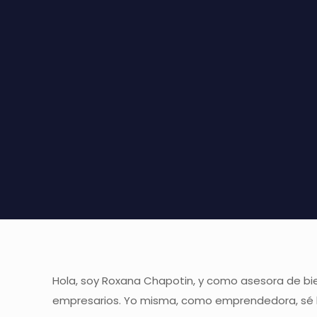
Hola, soy Roxana Chapotin, y como asesora de bie
empresarios. Yo misma, como emprendedora, sé lo 