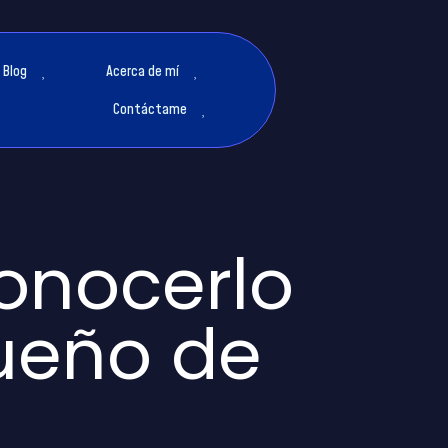
Blog
Acerca de mí
Contáctame
onocerlo
ueño de