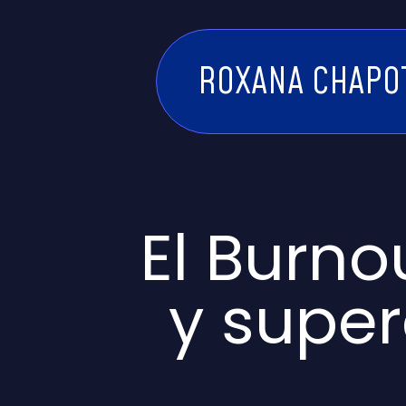
ROXANA CHAPO
El Burn
y supe